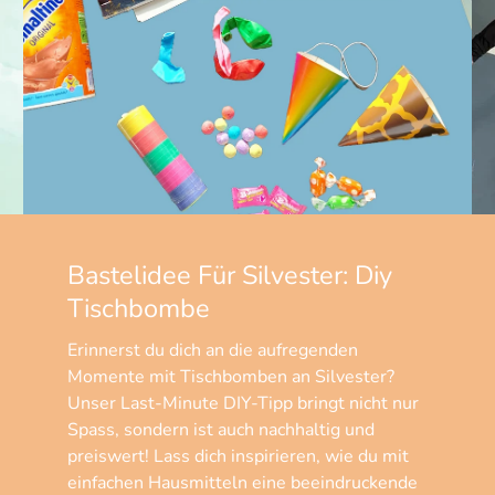
Bastelidee Für Silvester: Diy
Tischbombe
Erinnerst du dich an die aufregenden
Momente mit Tischbomben an Silvester?
Unser Last-Minute DIY-Tipp bringt nicht nur
Spass, sondern ist auch nachhaltig und
preiswert! Lass dich inspirieren, wie du mit
einfachen Hausmitteln eine beeindruckende