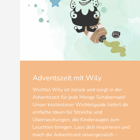
Adventszeit mit Wily
Wichtel Wily ist zurück und sorgt in der
Adventszeit für jede Menge Schabernack!
Unser kostenloser Wichtelguide liefert dir
einfache Ideen für Streiche und
Überraschungen, die Kinderaugen zum
Leuchten bringen. Lass dich inspirieren und
mach die Adventszeit unvergesslich –