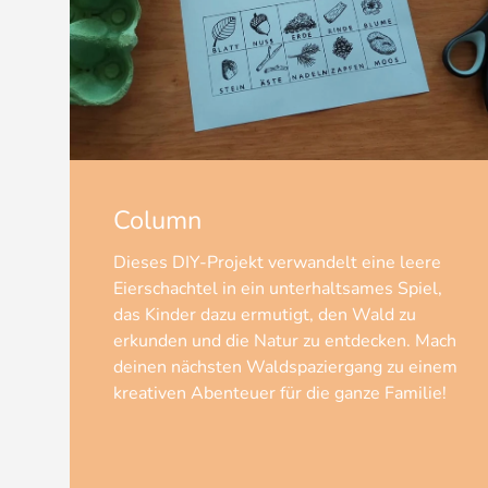
Column
Dieses DIY-Projekt verwandelt eine leere
Eierschachtel in ein unterhaltsames Spiel,
das Kinder dazu ermutigt, den Wald zu
erkunden und die Natur zu entdecken. Mach
deinen nächsten Waldspaziergang zu einem
kreativen Abenteuer für die ganze Familie!