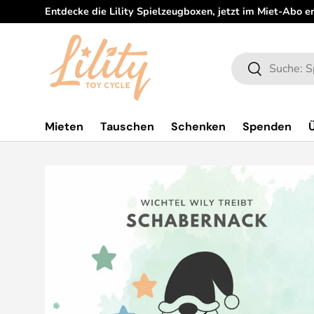
Entdecke die Lility Spielzeugboxen, jetzt im Miet-Abo er
Direkt zum Inhalt
Suchen
Suchen
Mieten
Tauschen
Schenken
Spenden