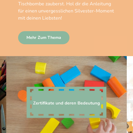
Tischbombe zauberst. Hol dir die Anleitung
für einen unvergesslichen Silvester-Moment
mit deinen Liebsten!
Mehr Zum Thema