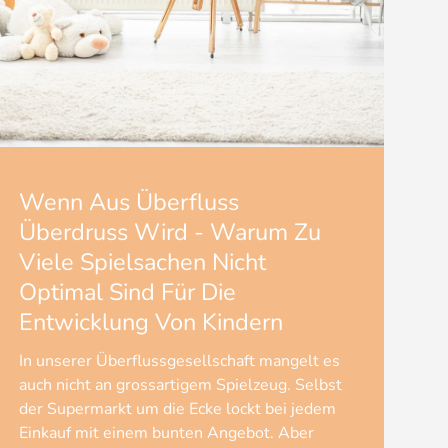
Wenn Aus Überfluss
Überdruss Wird - Warum Zu
Viele Spielsachen Nicht
Optimal Sind Für Die
Entwicklung Von Kindern
In unserer Überflussgesellschaft mangelt es
auch nicht an grossartigem Spielzeug. Selbst
der Supermarkt um die Ecke lockt bei jedem
Einkauf mit einem bunten Angebot. Aber